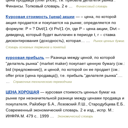
цена продавца (offer price), т.е. прибыль делателя рынка .
Финансы. Толковый словарь. 2 е …
Финансовый словарь
Курсовая стоимость (цена) акции
— – цена, по которой
акция продается и покупается на рынке; определяется по
формуле: Р = ? Divt/(1 r)t Pn/(1 r)n, где Р – цена акции, Divt –
дивиденд, который будет выплачен в периоде t, r – ставка
дисконтирования (доходность), которая… …
Рынок ценных бумаг.
Словарь основных терминов и понятий
курсовая прибыль
— Разница между ценой, по которой
“делатель рынка” (market maker) покупает ценную бумагу (см.:
bid (предложение)), и ценой, по которой он ее продает (см.:
offer price (цена продавца)), т.е. прибыль “делателя рынка”.…
…
Справочник технического переводчика
ЦЕНА ХОРОШАЯ
— курсовая стоимость ценных бумаг на
рынке при незначительной разнице между ценами продавца и
покупателя, Райзберг Б.А., Лозовский Л.Ш., Стародубцева Е.Б..
Современный экономический словарь. 2 е изд., испр. М.:
ИНФРА М. 479 с.. 1999 …
Экономический словарь