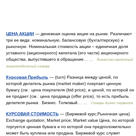
ЦЕНА АКЦИИ
— денежная оценка акции на рынке. Различают
три ее вида: номинальную, балансовую (бухгалтерскую) и
рыночную. Номинальная стоимость акции – единичная доля
уставного (акционерного) капитала (его части) акционерного
общества, выпустившего в обращение… …
Финансово-кредитный
энциклопедический словарь
Курсовая Прибыль
— (turn) Разница между ценой, по
которой делатель рынка (market maker) покупает ценную
бумагу (cм.: цена покупателя (bid price), и ценой, по которой он
ее продает (cм.: цена продавца (offer price), то есть прибыль
делателя рынка . Бизнес. Толковый… …
Словарь бизнес-терминов
КУРСОВАЯ СТОИМОСТЬ
— (Биржевой курс;Рыночная цена)
Exchange quotation; Market price; Market value Цена, по которой
торгуется ценная бумага и по которой она предположительно
может быть куплена или продана. Биржевой курс служит